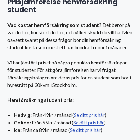
Prisjämförelse hemförsäkring
student
Vad kostar hemförsäkring som student?
Det beror på
var du bor, hur stort du bor, och vilket skydd du vill ha. Men
oavsett svaret på dessa frågor bör din hemförsäkring
student kosta som mest ett par hundra kronor i månaden.
Vi har jämfört priset på några populära hemförsäkringar
för studenter. För att göra jämförelsen har vi frågat
försäkringsbolagen om deras pris för en student som bor i
hyresrätt på 30kvm i Stockholm.
Hemförsäkring student pris:
Hedvig:
Från 49kr / månad (
Se ditt pris här
)
Gofido:
Från 55kr / månad (
Se ditt pris här
)
Ica:
Från ca 89kr / månad (
Se ditt pris här
)