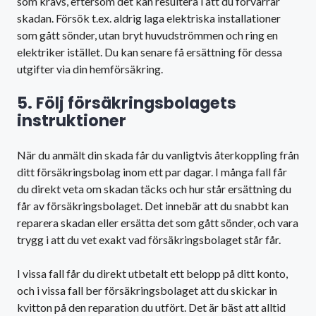
som krävs, eftersom det kan resultera i att du förvärrar
skadan. Försök t.ex. aldrig laga elektriska installationer
som gått sönder, utan bryt huvudströmmen och ring en
elektriker istället. Du kan senare få ersättning för dessa
utgifter via din hemförsäkring.
5. Följ försäkringsbolagets
instruktioner
När du anmält din skada får du vanligtvis återkoppling från
ditt försäkringsbolag inom ett par dagar. I många fall får
du direkt veta om skadan täcks och hur står ersättning du
får av försäkringsbolaget. Det innebär att du snabbt kan
reparera skadan eller ersätta det som gått sönder, och vara
trygg i att du vet exakt vad försäkringsbolaget står får.
I vissa fall får du direkt utbetalt ett belopp på ditt konto,
och i vissa fall ber försäkringsbolaget att du skickar in
kvitton på den reparation du utfört. Det är bäst att alltid